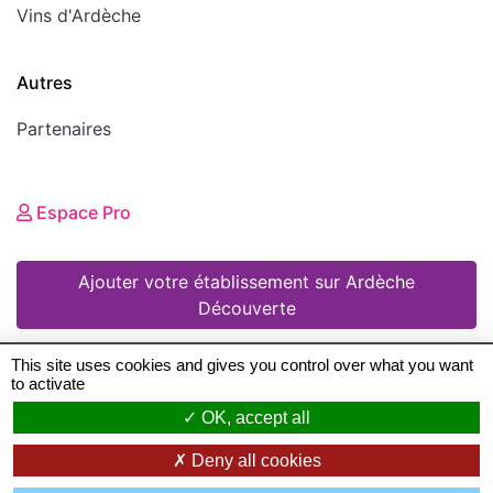
Vins d'Ardèche
Autres
Partenaires
Espace Pro
Ajouter votre établissement sur Ardèche
Découverte
This site uses cookies and gives you control over what you want
to activate
© 2008 - 2026 Ardèche Découverte •
Mentions
OK, accept all
légales
•
Conditions Générales d'Utilisation
•
Deny all cookies
Création de sites Internet en Ardeche
: Zéfyx ©