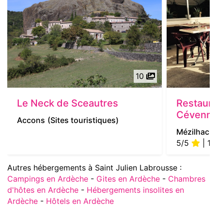
10
Le Neck de Sceautres
Restaura
Cévenn
Accons
(Sites touristiques)
Mézilhac
(
5/5
| 1 
Autres hébergements à Saint Julien Labrousse :
Campings en Ardèche
-
Gites en Ardèche
-
Chambres
d'hôtes en Ardèche
-
Hébergements insolites en
Ardèche
-
Hôtels en Ardèche