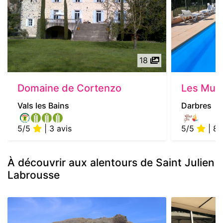
18
Domaine de Cortenzo
Les Murie
Vals les Bains
Darbres
5/5
| 3 avis
5/5
| 8 
À découvrir aux alentours de Saint Julien
Labrousse