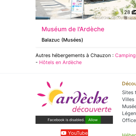
28
Muséum de l'Ardèche
Balazuc
(Musées)
Autres hébergements à Chauzon :
Camping
-
Hôtels en Ardèche
Décou
Sites 
Villes
Musé
Légen
Offic
Facebook is disabled.
Allow
YouTube
Hébe