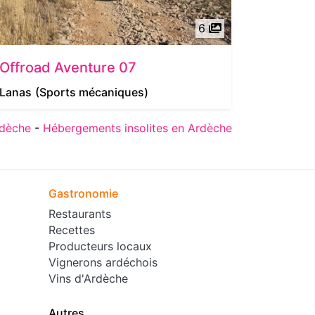
6
Offroad Aventure 07
Restaur
Lanas
(Sports mécaniques)
Lanas
(R
rdèche
-
Hébergements insolites en Ardèche
Gastronomie
Restaurants
Recettes
Producteurs locaux
Vignerons ardéchois
Vins d'Ardèche
Autres