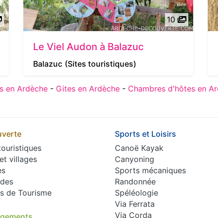
10
Le Viel Audon à Balazuc
Balazuc
(Sites touristiques)
s en Ardèche
-
Gites en Ardèche
-
Chambres d'hôtes en A
verte
Sports et Loisirs
touristiques
Canoë Kayak
 et villages
Canyoning
es
Sports mécaniques
des
Randonnée
es de Tourisme
Spéléologie
Via Ferrata
Via Corda
rgements