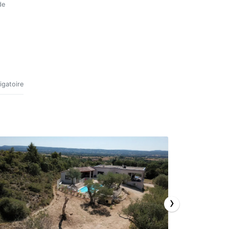
igatoire
›