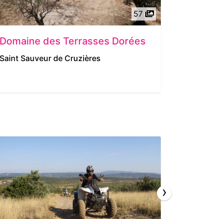
57
Domaine des Terrasses Dorées
Domain
Saint Sauveur de Cruzières
Rochess
›