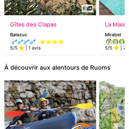
8
Gîtes des Clapas
La Maiso
Balazuc
Mirabel
5/5
| 1 avis
5/5
| 7 
À découvrir aux alentours de Ruoms