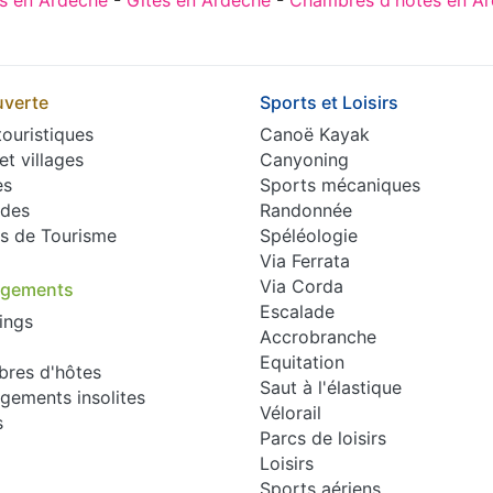
verte
Sports et Loisirs
touristiques
Canoë Kayak
 et villages
Canyoning
es
Sports mécaniques
des
Randonnée
es de Tourisme
Spéléologie
Via Ferrata
Via Corda
rgements
Escalade
ings
Accrobranche
Equitation
res d'hôtes
Saut à l'élastique
gements insolites
Vélorail
s
Parcs de loisirs
Loisirs
Sports aériens