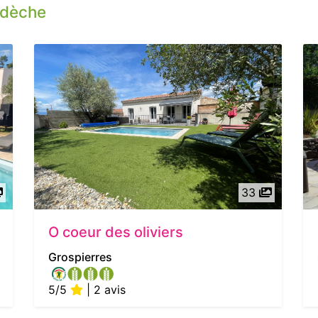
rdèche
33
O coeur des oliviers
Grospierres
5/5
| 2 avis