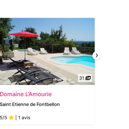
›
31
Domaine L'Amourie
Le Mas 
Saint Etienne de Fontbellon
Joyeuse
5/5
| 1 avis
5/5
| 