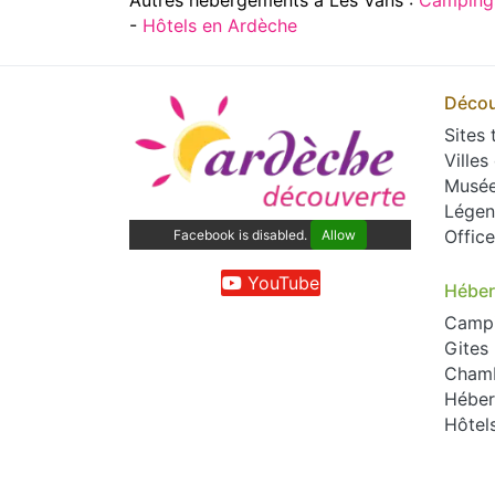
-
Hôtels en Ardèche
Décou
Sites 
Villes
Musé
Légen
Offic
Facebook is disabled.
Allow
YouTube
Hébe
Camp
Gites
Chamb
Héber
Hôtel