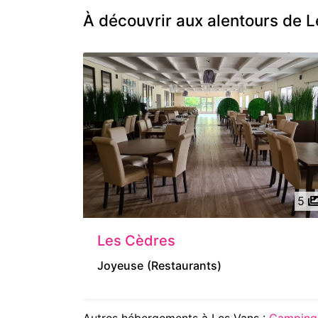
À découvrir aux alentours de 
5
Les Cèdres
Joyeuse
(Restaurants)
Autres hébergements à Les Vans :
Camping