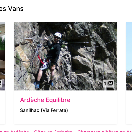
Les Vans
1
Ardèche Equilibre
Sanilhac
(Via Ferrata)
s en Ardèche
-
Gites en Ardèche
-
Chambres d'hôtes en A