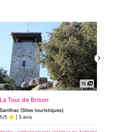
›
16
La Tour de Brison
Le Bois
Sanilhac
(Sites touristiques)
Les Vans
5/5
| 3 avis
4/5
| 
rdèche
-
Hébergements insolites en Ardèche