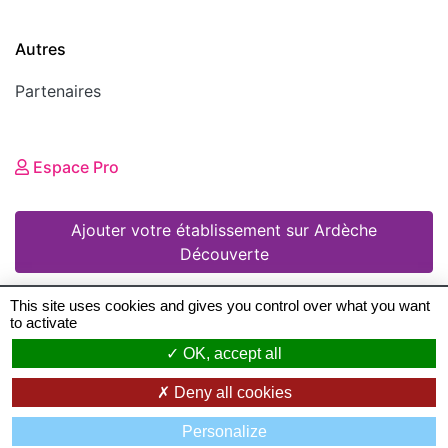
Autres
Partenaires
Espace Pro
Ajouter votre établissement sur Ardèche
Découverte
This site uses cookies and gives you control over what you want
to activate
© 2008 - 2026 Ardèche Découverte •
Mentions
OK, accept all
légales
•
Conditions Générales d'Utilisation
•
Deny all cookies
Création de sites Internet en Ardeche
: Zéfyx ©
Personalize