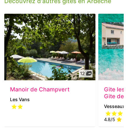
Découvrez d'autres gites en Ardèche
12
Manoir de Champvert
Gite les
Gite de 
Les Vans
Vesseaux
4.8/5
| 