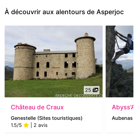
À découvrir aux alentours de Asperjoc
25
Château de Craux
Abyss'Al
Genestelle
(Sites touristiques)
Aubenas
(
1.5/5
| 2 avis