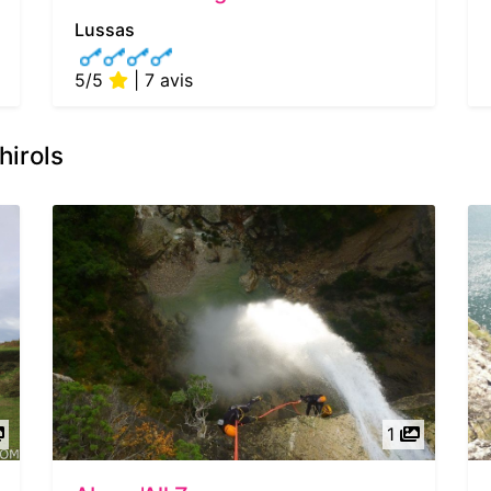
Lussas
5/5
| 7 avis
hirols
1