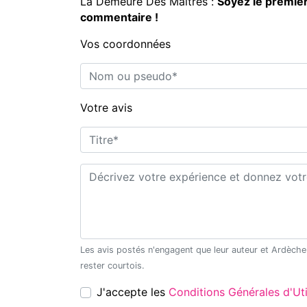
La Demeure Des Maîtres :
Soyez le premier
commentaire !
Vos coordonnées
Nom ou pseudo*
Votre avis
Titre*
Commentaire*
Les avis postés n'engagent que leur auteur et Ardèche Découverte ne saurait être tenu pour responsable en cas de litige. Merci de
rester courtois.
J'accepte les
Conditions Générales d'