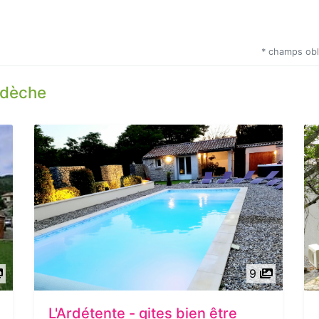
* champs obl
rdèche
9
L'Ardétente - gites bien être