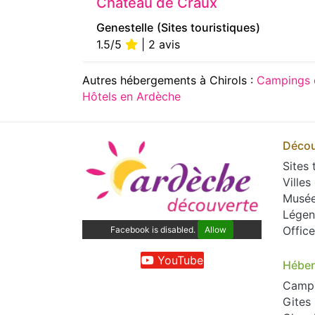
Château de Craux
Genestelle
(Sites touristiques)
1.5/5
| 2 avis
Autres hébergements à Chirols :
Campings 
Hôtels en Ardèche
Décou
Sites 
Villes
Musé
Légen
Offic
Facebook is disabled.
Allow
YouTube
Hébe
Camp
Gites