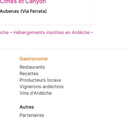
Cîmes et Canyon
Office
sources
Aubenas
(Via Ferrata)
Meyras
(
èche
-
Hébergements insolites en Ardèche
-
Gastronomie
Restaurants
Recettes
Producteurs locaux
Vignerons ardéchois
Vins d'Ardèche
Autres
Partenaires