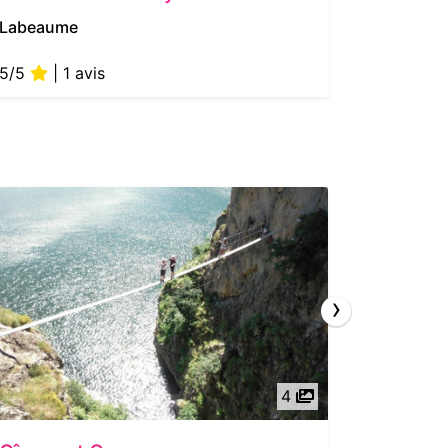
Labeaume
Ucel
5/5
| 1 avis
›
4