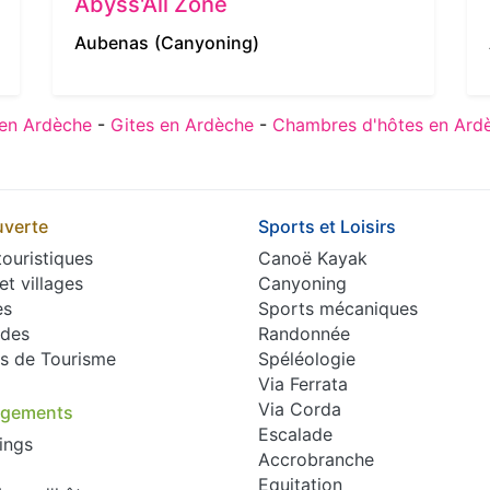
Abyss'All Zone
Aubenas
(Canyoning)
en Ardèche
-
Gites en Ardèche
-
Chambres d'hôtes en Ard
verte
Sports et Loisirs
touristiques
Canoë Kayak
 et villages
Canyoning
es
Sports mécaniques
des
Randonnée
es de Tourisme
Spéléologie
Via Ferrata
Via Corda
rgements
Escalade
ings
Accrobranche
Equitation