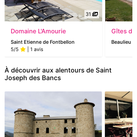
31
Domaine L'Amourie
Gîtes d
Saint Etienne de Fontbellon
Beaulieu
5/5
| 1 avis
À découvrir aux alentours de Saint
Joseph des Bancs