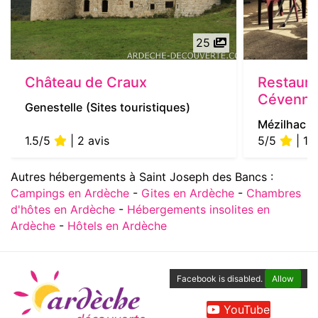
25
Château de Craux
Restaura
Cévenn
Genestelle
(Sites touristiques)
Mézilhac
(
1.5/5
| 2 avis
5/5
| 1 a
Autres hébergements à Saint Joseph des Bancs :
Campings en Ardèche
-
Gites en Ardèche
-
Chambres
d'hôtes en Ardèche
-
Hébergements insolites en
Ardèche
-
Hôtels en Ardèche
Facebook is disabled.
Allow
YouTube