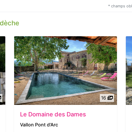
* champs obl
rdèche
16
Le Domaine des Dames
Vallon Pont d'Arc