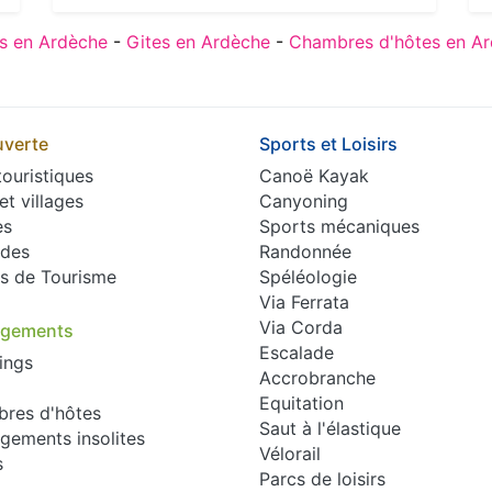
s en Ardèche
-
Gites en Ardèche
-
Chambres d'hôtes en A
verte
Sports et Loisirs
touristiques
Canoë Kayak
 et villages
Canyoning
es
Sports mécaniques
des
Randonnée
es de Tourisme
Spéléologie
Via Ferrata
Via Corda
rgements
Escalade
ings
Accrobranche
Equitation
res d'hôtes
Saut à l'élastique
gements insolites
Vélorail
s
Parcs de loisirs