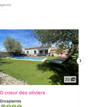
igatoire
›
33
O coeur des oliviers
Domain
Grospierres
Vals les 