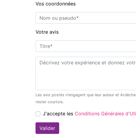
Vos coordonnées
Nom ou pseudo*
Votre avis
Titre*
Commentaire*
Les avis postés n'engagent que leur auteur et Ardèche Découverte ne saurait être tenu pour responsable en cas de litige. Merci de
rester courtois.
J'accepte les
Conditions Générales d'