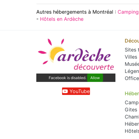
Autres hébergements à Montréal :
Camping
-
Hôtels en Ardèche
Décou
Sites 
Villes
Musé
Légen
Offic
Facebook is disabled.
Allow
YouTube
Hébe
Camp
Gites
Chamb
Héber
Hôtel