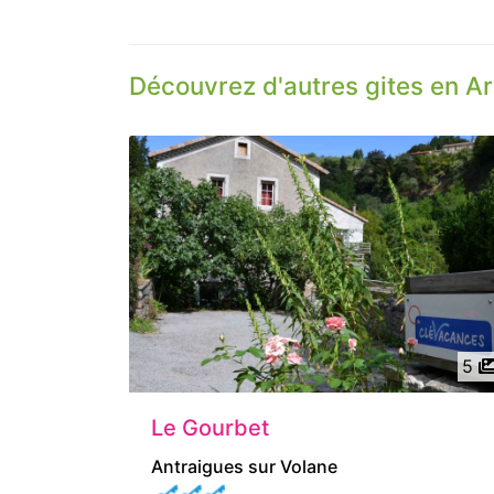
Découvrez d'autres gites en A
5
Le Gourbet
Antraigues sur Volane