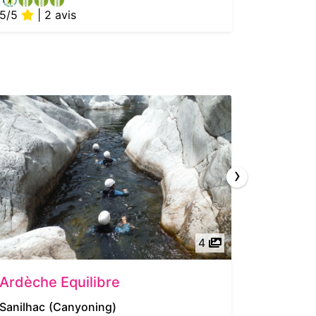
5/5
| 2 avis
5/5
| 
›
4
Ardèche Equilibre
La Tour
Sanilhac
(Canyoning)
Largenti