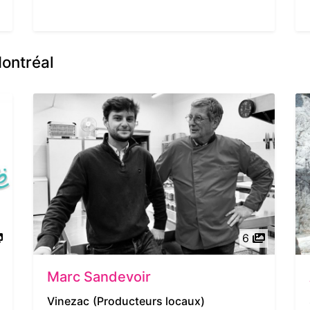
Montréal
6
Marc Sandevoir
Vinezac
(Producteurs locaux)