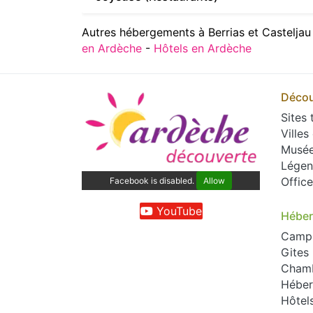
Autres hébergements à Berrias et Casteljau
en Ardèche
-
Hôtels en Ardèche
Décou
Sites 
Villes
Musé
Légen
Offic
Facebook is disabled.
Allow
YouTube
Hébe
Camp
Gites
Chamb
Héber
Hôtel