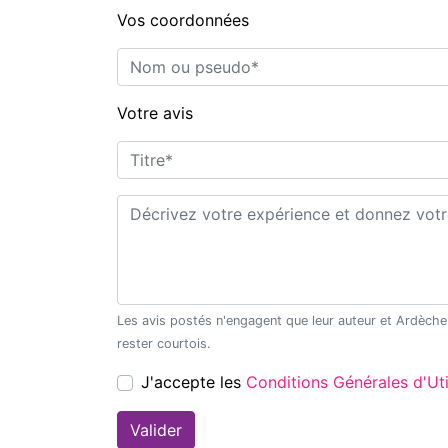
Vos coordonnées
Nom ou pseudo*
Votre avis
Titre*
Commentaire*
Les avis postés n'engagent que leur auteur et Ardèche Découverte ne saurait être tenu pour responsable en cas de litige. Merci de
rester courtois.
J'accepte les
Conditions Générales d'