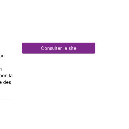
Consulter le site
 ou
n
 bon la
e des