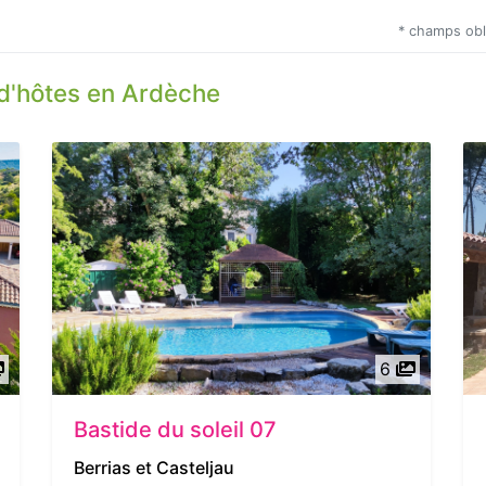
* champs obl
d'hôtes en Ardèche
6
Bastide du soleil 07
Berrias et Casteljau