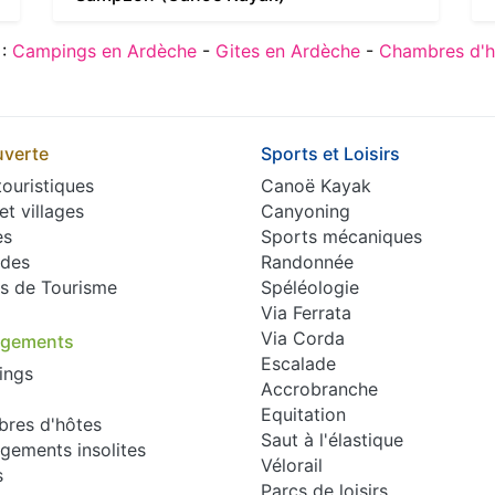
 :
Campings en Ardèche
-
Gites en Ardèche
-
Chambres d'h
verte
Sports et Loisirs
touristiques
Canoë Kayak
 et villages
Canyoning
es
Sports mécaniques
des
Randonnée
es de Tourisme
Spéléologie
Via Ferrata
Via Corda
rgements
Escalade
ings
Accrobranche
Equitation
res d'hôtes
Saut à l'élastique
gements insolites
Vélorail
s
Parcs de loisirs