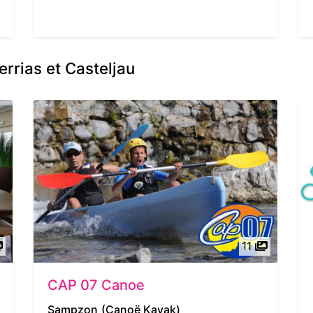
errias et Casteljau
11
CAP 07 Canoe
Sampzon
(Canoë Kayak)