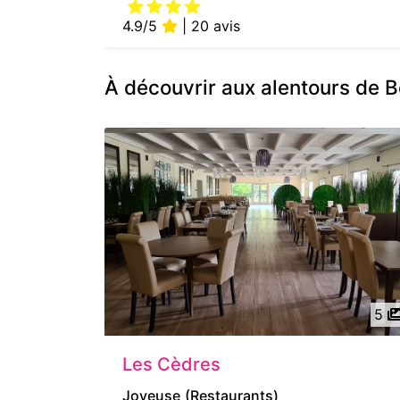
4.9/5
| 20 avis
À découvrir aux alentours de B
5
Les Cèdres
Joyeuse
(Restaurants)