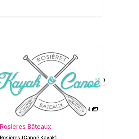
›
4
Rosières Bâteaux
Ardèch
Rosières
(Canoë Kayak)
Sanilhac