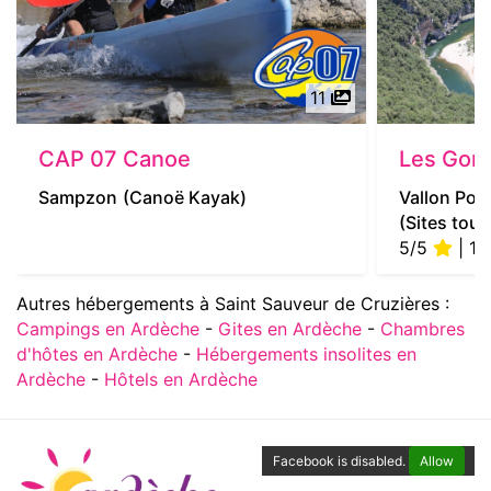
11
CAP 07 Canoe
Les Gorg
Sampzon
(Canoë Kayak)
Vallon Pont
(Sites tour
5/5
| 1 
Autres hébergements à Saint Sauveur de Cruzières :
Campings en Ardèche
-
Gites en Ardèche
-
Chambres
d'hôtes en Ardèche
-
Hébergements insolites en
Ardèche
-
Hôtels en Ardèche
Facebook is disabled.
Allow