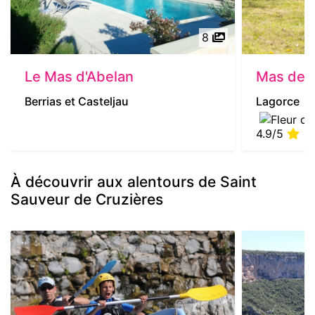
8
Le Mas d'Abelan
Mas de 
Berrias et Casteljau
Lagorce
4.9/5
| 
À découvrir aux alentours de Saint
Sauveur de Cruzières