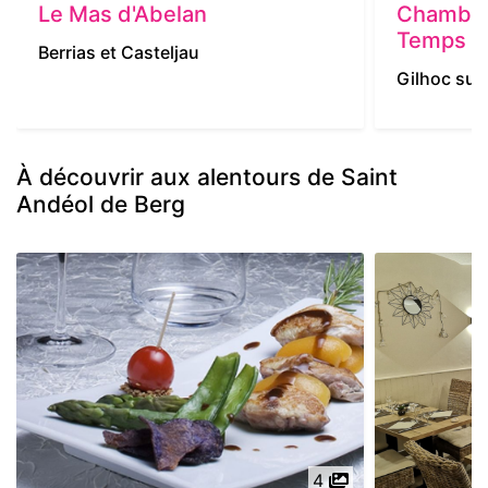
Le Mas d'Abelan
Chambre 
Temps
Berrias et Casteljau
Gilhoc sur
À découvrir aux alentours de Saint
Andéol de Berg
4