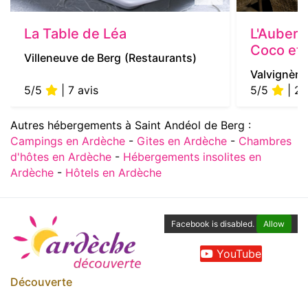
La Table de Léa
L'Auberg
Coco et 
Villeneuve de Berg
(Restaurants)
Valvignère
5/5
| 7 avis
5/5
| 2 
Autres hébergements à Saint Andéol de Berg :
Campings en Ardèche
-
Gites en Ardèche
-
Chambres
d'hôtes en Ardèche
-
Hébergements insolites en
Ardèche
-
Hôtels en Ardèche
Facebook is disabled.
Allow
YouTube
Découverte