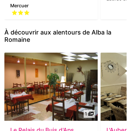
Mercuer
À découvrir aux alentours de Alba la
Romaine
1
Le Relais du Buis d'Aps
L'Auberg