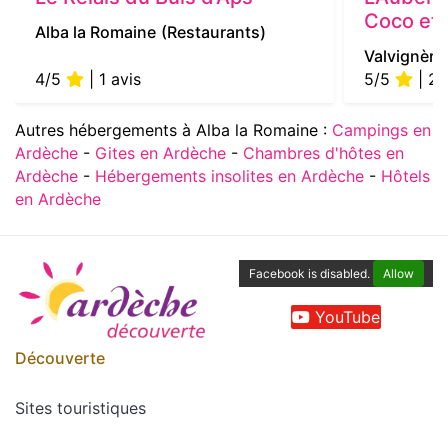
Coco et 
Alba la Romaine
(Restaurants)
Valvignère
4/5
| 1 avis
5/5
| 2 
Autres hébergements à Alba la Romaine :
Campings en
Ardèche
-
Gites en Ardèche
-
Chambres d'hôtes en
Ardèche
-
Hébergements insolites en Ardèche
-
Hôtels
en Ardèche
Facebook is disabled.
Allow
YouTube
Découverte
Sites touristiques