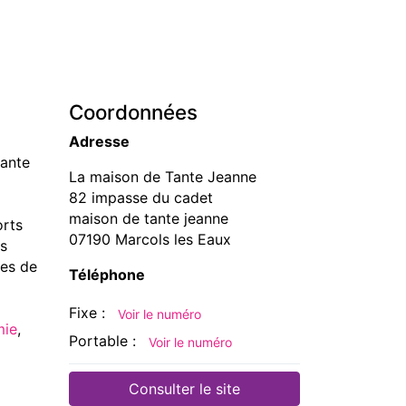
Coordonnées
Adresse
tante
La maison de Tante Jeanne
82 impasse du cadet
maison de tante jeanne
orts
07190 Marcols les Eaux
es
les de
Téléphone
Fixe :
Voir le numéro
mie
,
Portable :
Voir le numéro
Consulter le site