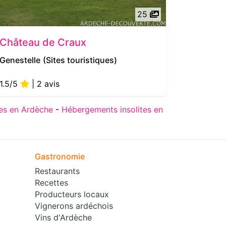
25
Château de Craux
Les Int
Genestelle
(Sites touristiques)
Saint Jul
1.5/5
| 2 avis
es en Ardèche
-
Hébergements insolites en
Gastronomie
Restaurants
Recettes
Producteurs locaux
Vignerons ardéchois
Vins d'Ardèche