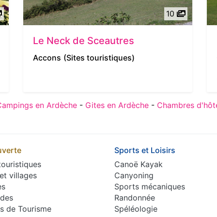
10
Le Neck de Sceautres
Accons
(Sites touristiques)
Campings en Ardèche
-
Gites en Ardèche
-
Chambres d'hôt
verte
Sports et Loisirs
touristiques
Canoë Kayak
 et villages
Canyoning
es
Sports mécaniques
des
Randonnée
es de Tourisme
Spéléologie