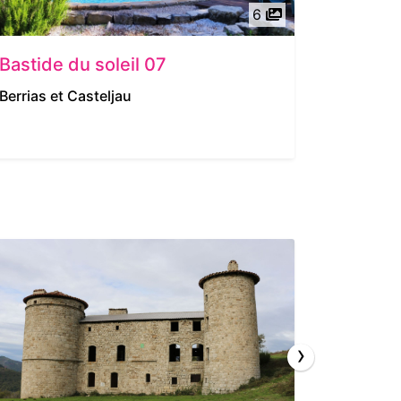
6
Bastide du soleil 07
Le Mas
Berrias et Casteljau
Berrias e
›