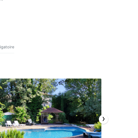
igatoire
›