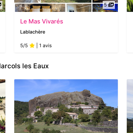
5
Le Mas Vivarés
Lablachère
5/5
| 1 avis
arcols les Eaux