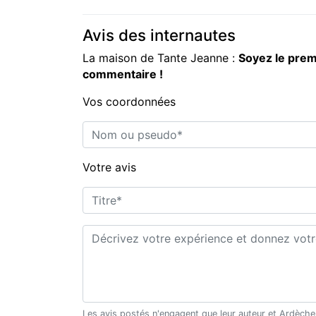
Avis des internautes
La maison de Tante Jeanne :
Soyez le prem
commentaire !
Vos coordonnées
Nom ou pseudo*
Votre avis
Titre*
Commentaire*
Les avis postés n'engagent que leur auteur et Ardèche Découverte ne saurait être tenu pour responsable en cas de litige. Merci de