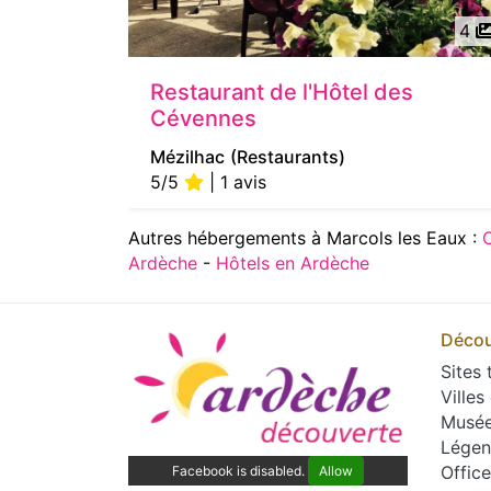
4
Restaurant de l'Hôtel des
Cévennes
Mézilhac
(Restaurants)
5/5
| 1 avis
Autres hébergements à Marcols les Eaux :
Ardèche
-
Hôtels en Ardèche
Décou
Sites 
Villes
Musé
Légen
Offic
Facebook is disabled.
Allow