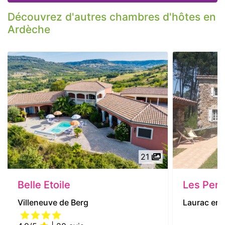
Découvrez d'autres chambres d'hôtes en
Ardèche
21
Belle Etoile
Les Perl
Villeneuve de Berg
Laurac en 