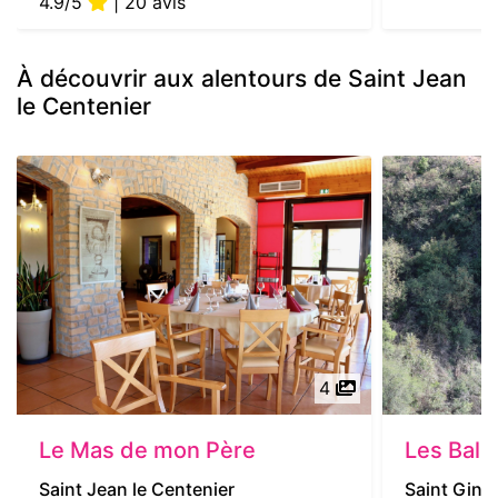
4.9/5
| 20 avis
À découvrir aux alentours de Saint Jean
le Centenier
4
Le Mas de mon Père
Les Bal
Saint Jean le Centenier
Saint Gine