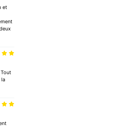
n et
tement
 deux
 Tout
 la
ent