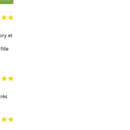
ory et
ille
très