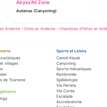
Abyss'All Zone
Aubenas
(Canyoning)
en Ardèche
-
Gites en Ardèche
-
Chambres d'hôtes en Ard
verte
Sports et Loisirs
touristiques
Canoë Kayak
 et villages
Canyoning
es
Sports mécaniques
des
Randonnée
es de Tourisme
Spéléologie
Via Ferrata
Via Corda
rgements
Escalade
ings
Accrobranche