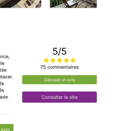
5/5
ance,
le
75 commentaires
stée
laxer.
Déposer un avis
la
és
nade
Consulter le site
 avis