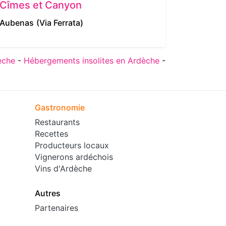
Cîmes et Canyon
Office
sources
Aubenas
(Via Ferrata)
Meyras
(
èche
-
Hébergements insolites en Ardèche
-
Gastronomie
Restaurants
Recettes
Producteurs locaux
Vignerons ardéchois
Vins d'Ardèche
Autres
Partenaires