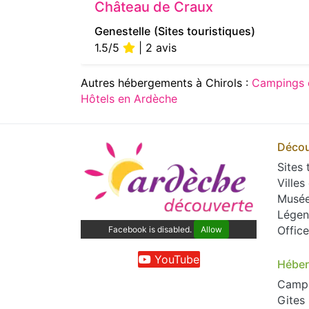
Château de Craux
Genestelle
(Sites touristiques)
1.5/5
| 2 avis
Autres hébergements à Chirols :
Campings 
Hôtels en Ardèche
Décou
Sites 
Villes
Musé
Légen
Offic
Facebook is disabled.
Allow
YouTube
Hébe
Camp
Gites