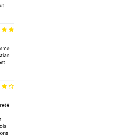
ut
mme
stian
est
reté
n
ois
vons