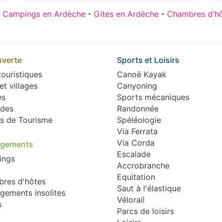
:
Campings en Ardèche
-
Gites en Ardèche
-
Chambres d'hô
verte
Sports et Loisirs
touristiques
Canoë Kayak
 et villages
Canyoning
es
Sports mécaniques
des
Randonnée
es de Tourisme
Spéléologie
Via Ferrata
Via Corda
rgements
Escalade
ings
Accrobranche
Equitation
res d'hôtes
Saut à l'élastique
gements insolites
Vélorail
s
Parcs de loisirs