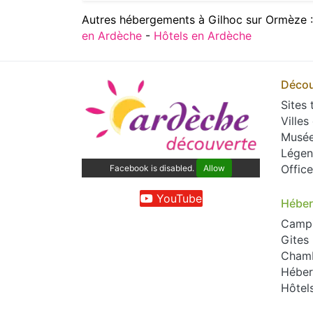
Autres hébergements à Gilhoc sur Ormèze 
en Ardèche
-
Hôtels en Ardèche
Décou
Sites 
Villes
Musé
Légen
Offic
Facebook is disabled.
Allow
YouTube
Hébe
Camp
Gites
Chamb
Héber
Hôtel