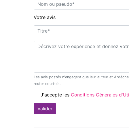
Nom ou pseudo*
Votre avis
Titre*
Commentaire*
Les avis postés n'engagent que leur auteur et Ardèche Découverte ne saurait être tenu pour responsable en cas de litige. Merci de
rester courtois.
J'accepte les
Conditions Générales d'