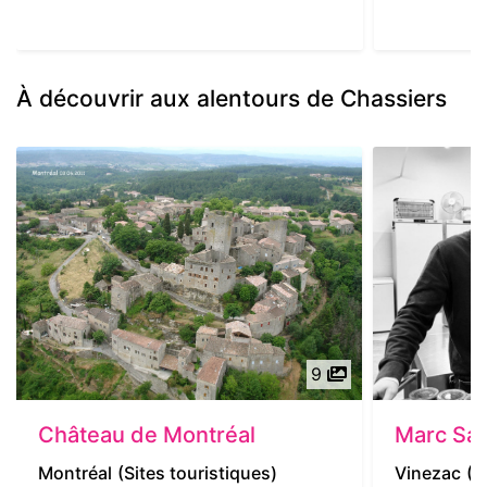
À découvrir aux alentours de Chassiers
9
Château de Montréal
Marc Sa
Montréal
(Sites touristiques)
Vinezac
(P