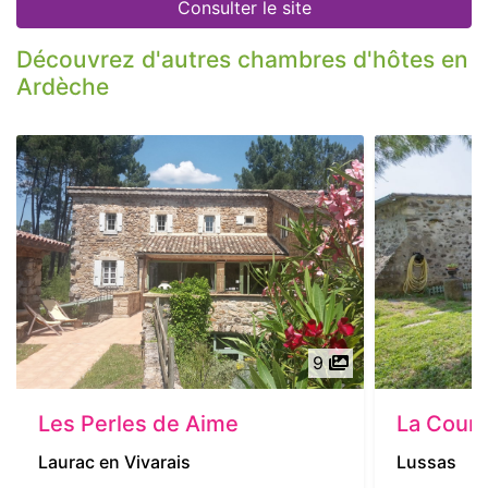
Consulter le site
Découvrez d'autres chambres d'hôtes en
Ardèche
9
Les Perles de Aime
La Cour d
Laurac en Vivarais
Lussas