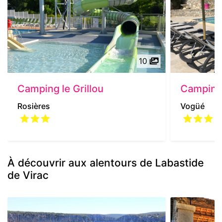
10
Camping le Grillou
Camping
Rosières
Vogüé
À découvrir aux alentours de Labastide
de Virac