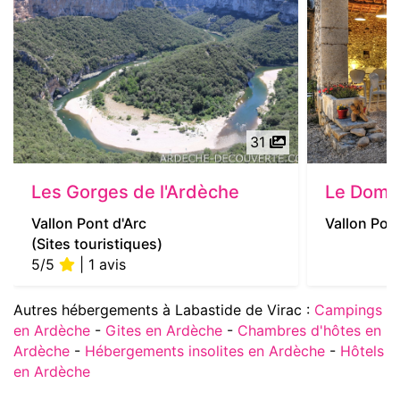
31
Les Gorges de l'Ardèche
Le Doma
Vallon Pont d'Arc
Vallon Pont
(Sites touristiques)
5/5
| 1 avis
Autres hébergements à Labastide de Virac :
Campings
en Ardèche
-
Gites en Ardèche
-
Chambres d'hôtes en
Ardèche
-
Hébergements insolites en Ardèche
-
Hôtels
en Ardèche