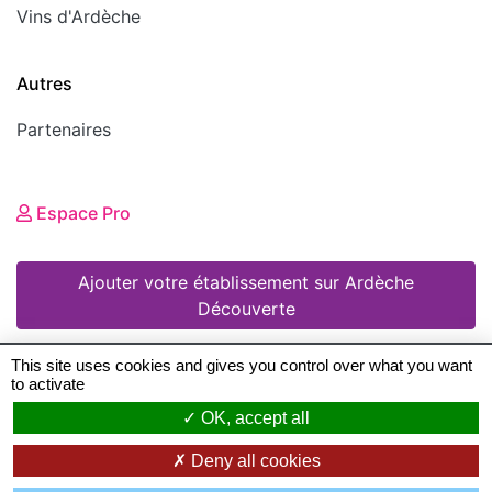
Vins d'Ardèche
Autres
Partenaires
Espace Pro
Ajouter votre établissement sur Ardèche
Découverte
This site uses cookies and gives you control over what you want
to activate
© 2008 - 2026 Ardèche Découverte •
Mentions
OK, accept all
légales
•
Conditions Générales d'Utilisation
•
Deny all cookies
Création de sites Internet en Ardeche
: Zéfyx ©