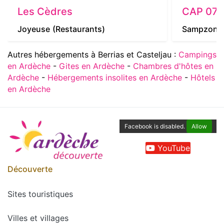
Les Cèdres
CAP 07 
Joyeuse
(Restaurants)
Sampzon
Autres hébergements à Berrias et Casteljau :
Campings
en Ardèche
-
Gites en Ardèche
-
Chambres d'hôtes en
Ardèche
-
Hébergements insolites en Ardèche
-
Hôtels
en Ardèche
Facebook is disabled.
Allow
YouTube
Découverte
Sites touristiques
Villes et villages