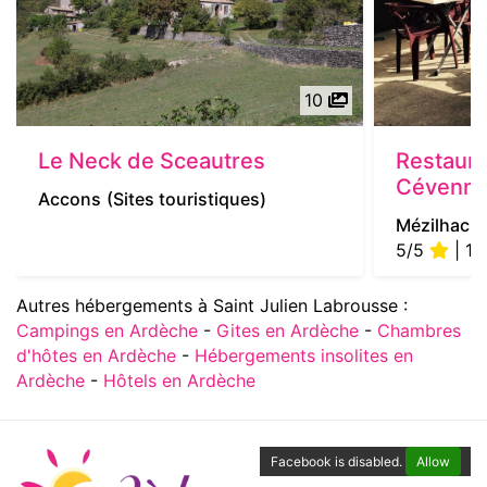
10
Le Neck de Sceautres
Restaura
Cévenn
Accons
(Sites touristiques)
Mézilhac
(
5/5
| 1 
Autres hébergements à Saint Julien Labrousse :
Campings en Ardèche
-
Gites en Ardèche
-
Chambres
d'hôtes en Ardèche
-
Hébergements insolites en
Ardèche
-
Hôtels en Ardèche
Facebook is disabled.
Allow