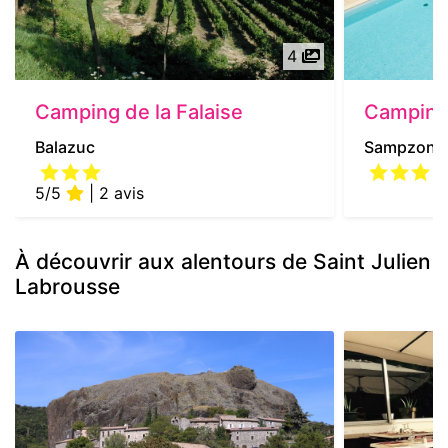
4
Camping de la Falaise
Camping
Balazuc
Sampzon
5/5
| 2 avis
À découvrir aux alentours de Saint Julien
Labrousse