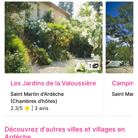
1
Les Jardins de la Valoussière
Camping 
Saint Martin d'Ardèche
Saint Mart
(Chambres d'hôtes)
2.3/5
| 3 avis
Découvrez d'autres villes et villages en
Ardèche