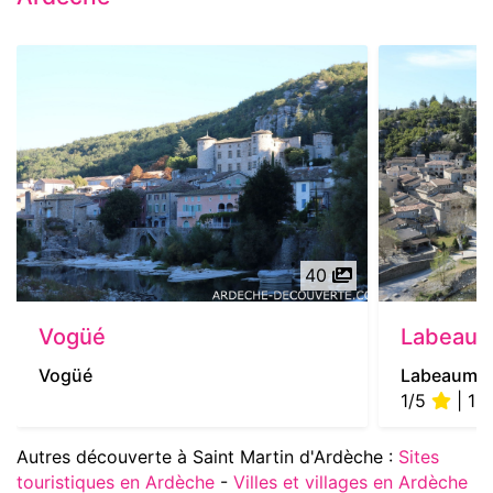
40
Vogüé
Labeau
Vogüé
Labeaume
1/5
| 1 a
Autres découverte à Saint Martin d'Ardèche :
Sites
touristiques en Ardèche
-
Villes et villages en Ardèche