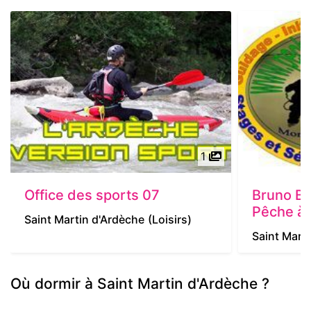
1
Office des sports 07
Bruno B
Pêche à 
Saint Martin d'Ardèche
(Loisirs)
Saint Mart
Où dormir à Saint Martin d'Ardèche ?