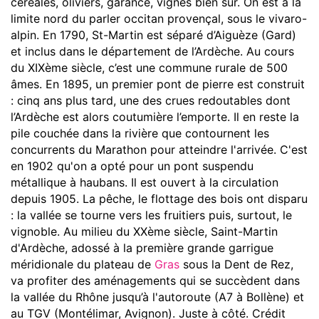
céréales, oliviers, garance, vignes bien sûr. On est à la
limite nord du parler occitan provençal, sous le vivaro-
alpin. En 1790, St-Martin est séparé d’Aiguèze (Gard)
et inclus dans le département de l’Ardèche. Au cours
du XIXème siècle, c’est une commune rurale de 500
âmes. En 1895, un premier pont de pierre est construit
: cinq ans plus tard, une des crues redoutables dont
l’Ardèche est alors coutumière l’emporte. Il en reste la
pile couchée dans la rivière que contournent les
concurrents du Marathon pour atteindre l'arrivée. C'est
en 1902 qu'on a opté pour un pont suspendu
métallique à haubans. Il est ouvert à la circulation
depuis 1905. La pêche, le flottage des bois ont disparu
: la vallée se tourne vers les fruitiers puis, surtout, le
vignoble. Au milieu du XXème siècle, Saint-Martin
d'Ardèche, adossé à la première grande garrigue
méridionale du plateau de
Gras
sous la Dent de Rez,
va profiter des aménagements qui se succèdent dans
la vallée du Rhône jusqu’à l'autoroute (A7 à Bollène) et
au TGV (Montélimar, Avignon). Juste à côté. Crédit