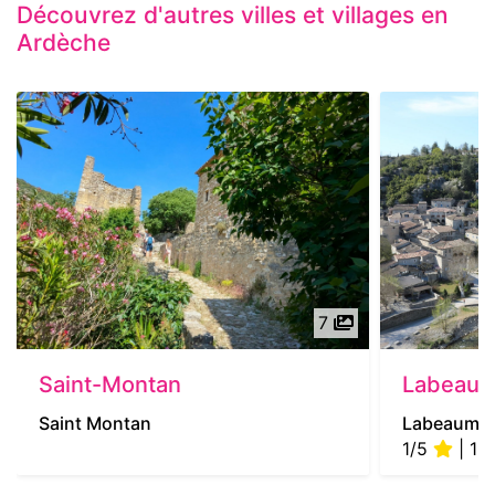
Découvrez d'autres villes et villages en
Ardèche
7
Saint-Montan
Labeau
Saint Montan
Labeaume
1/5
| 1 a