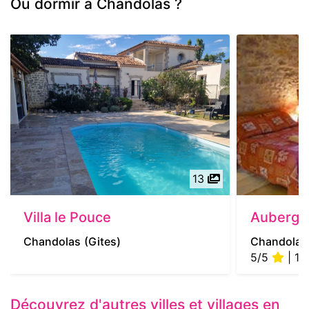
Où dormir à Chandolas ?
13
Villa le Pouce
Auberge
Chandolas
(Gites)
Chandolas
5/5
| 1 a
Découvrez d'autres villes et villages en