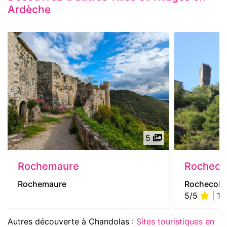
Ardèche
5
Rochemaure
Rocheco
Rochemaure
Rochecol
5/5
| 1 
Autres découverte à Chandolas :
Sites touristiques en