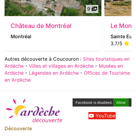
9
Château de Montréal
Le Mont 
Montréal
Sainte Eula
3.7/5
| 1
Autres découverte à Coucouron :
Sites touristiques en
Ardèche
-
Villes et villages en Ardèche
-
Musées en
Ardèche
-
Légendes en Ardèche
-
Offices de Tourisme
en Ardèche
Facebook is disabled.
Allow
YouTube
Découverte