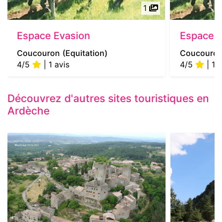
1
Espace Evasion
Espace E
Coucouron
(Equitation)
Coucouro
4/5
| 1 avis
4/5
| 1 a
Découvrez d'autres sites touristiques en
Ardèche