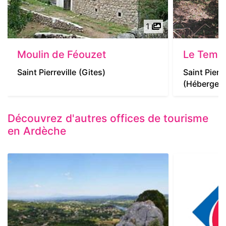
1
Moulin de Féouzet
Le Temp
Saint Pierreville
(Gites)
Saint Pierre
(Hébergeme
Découvrez d'autres offices de tourisme
en Ardèche